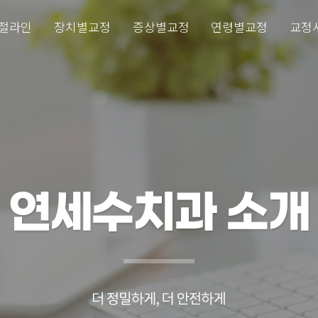
절라인
장치별교정
증상별교정
연령별교정
교정